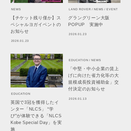
NEWS
LAND ROVER
NEWS
EVENT
【チケット残り僅か】ス
グラングリーン大阪
ペシャルヨガイベントの
POPUP 実施中
お知らせ
2026.01.23
2026.01.23
EDUCATION
NEWS
「中堅・中小企業の賃上
げに向けた省力化等の大
規模成長投資補助金」交
付決定のお知らせ
EDUCATION
2026.01.13
英国で3冠を獲得したイ
ンター「NLCS」 “学
び”が体験できる「NLCS
Kobe Special Day」を実
施