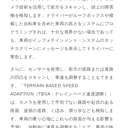
メラ技術を活用して前方をスキャンし、頭上の障害
物を検知します。ドライバーがルーフボックスや積
載した自転車を含めた車両の高さをシステムにプロ
グラミングすれば、十分な視界がない場合であって
も、車両がインフォテインメント・システムのタッ
チスクリーンにメッセージを表示してドライバーに
警告します。
さらに、センサーを使用し、前方の道路または進路
の凹凸をスキャンし、車速を調整することもできま
す。「TERRAIN-BASED SPEED
ADAPTION（TBSA：テレインベース速度調整）」
は、カメラを使用して平坦でない路面や起伏のある
路面、波状の道路、くぼみ、溜り水なども検知しま
す。車両の乗り心地にこれらの路面が与える影響を
予測し、自動的に速度を調整することで、乗員の快