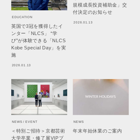
規模成長投資補助金」交
付決定のお知らせ
EDUCATION
2026.01.13
英国で3冠を獲得したイ
ンター「NLCS」 “学
び”が体験できる「NLCS
Kobe Special Day」を実
施
2026.01.13
NEWS
EVENT
NEWS
＜特別ご招待＞京都芸術
年末年始休業のご案内
大学卒業・修了展VIPプ