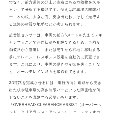
でなく、前方道路の頭上と左右にある危険物をスキ
ャンして分析する機能です。例えば駐車場の開閉バ
ー、木の根、大きな石、突き出た枝、そして走行す
る道路の材質や地勢などが考えられます。」
超音波センサーは、車両の前方5メートル先までスキ
ャンすることで路面状況を把握できるため、車両が
舗装路から雪道に、または芝生から砂地に移動する
前にテレイン・レスポンス設定を自動的に変更でき
ます。これにより、車両の動きや制御を失うことな
く、オールテレイン能力を最適化できます。
3D道路を完成させるには、進行方向に進路から突き
出た枝や駐車場の高さ制限バーといった障害物が何
もないことを識別する必要があります。
「OVERHEAD CLEARANCE ASSIST（オーバーヘ
ッド・クリアランス・アシスト）」は、ステレオカ