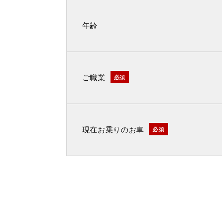
年齢
ご職業
必須
現在お乗りのお車
必須