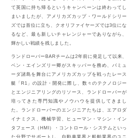
て英国に持ち帰るというキャンペーンは終わってし
まいましたが、アメリカズカップ・ワールドシリー
ズでは首位に立ち、クオリファイヤーズでは3位にな
るなど、最も新しいチャレンジャーでありながら、
輝かしい戦績を残しました。
ランドローバーBARチームは2年前に発足して以来、
ベン・エインズリー卿がスキッパーを務め、バミュ
ーダ諸島を舞台にアメリカズカップを戦ったレース
艇「R1」の設計・開発に際し、数々のテクノロジー
とエンジニアリングのリソース、ランドローバーが
培ってきた専門知識やノウハウを提供してきまし
た。ランドローバーのエンジニアたちは、エアロダ
イナミクス、機械学習、ヒューマン・マシン・イン
タフェース（HMI）・コントロール・システムといっ
た分野でサポートし、自動車業界と船舶業界のユニ