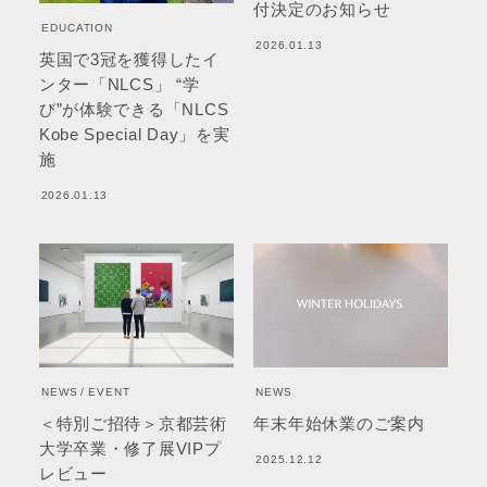
付決定のお知らせ
EDUCATION
2026.01.13
英国で3冠を獲得したイ
ンター「NLCS」 “学
び”が体験できる「NLCS
Kobe Special Day」を実
施
2026.01.13
NEWS
EVENT
NEWS
＜特別ご招待＞京都芸術
年末年始休業のご案内
大学卒業・修了展VIPプ
2025.12.12
レビュー