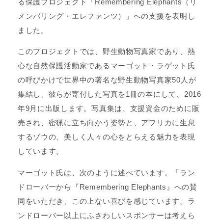
る保護プロジェクト「Remembering Elephants（リ
メンバリング・エレファンツ）」への支援を表明し
ました。
このプロジェクトでは、野生動物写真家であり、熱
心な自然保護活動家であるマーゴット・ラゲット氏
の呼びかけで世界中の著名な野生動物写真家50人が
集結し、彼らが寄付した写真を1冊の本にして、2016
年9月に出版します。写真集は、支援資金のために販
売され、密猟に立ち向かう姿勢と、アフリカに生息
するゾウの、美しく人々の心をとらえる魅力を表現
しています。
マーゴット氏は、次のように述べています。「ラン
ドローバーから『Remembering Elephants』への賛
同をいただき、この上ない喜びを感じています。ラ
ンドローバー以上にふさわしいスポンサーは考えら